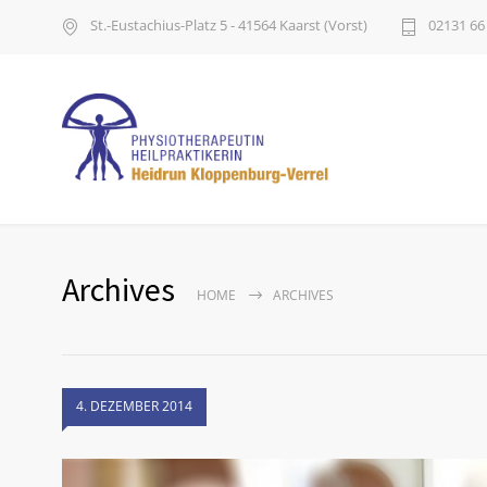
St.-Eustachius-Platz 5 - 41564 Kaarst (Vorst)
02131 66
Archives
HOME
ARCHIVES
4. DEZEMBER 2014