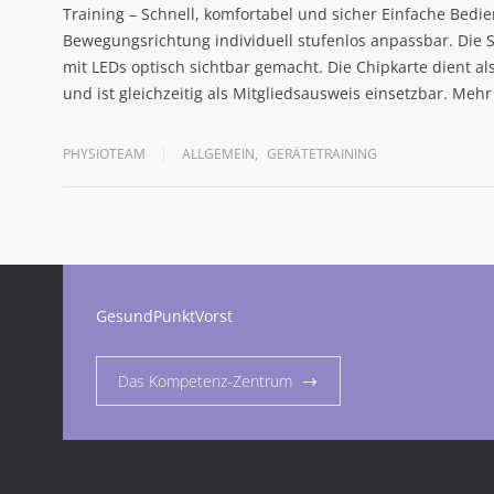
Training – Schnell, komfortabel und sicher Einfache Bedi
Bewegungsrichtung individuell stufenlos anpassbar. Die 
mit LEDs optisch sichtbar gemacht. Die Chipkarte dient al
und ist gleichzeitig als Mitgliedsausweis einsetzbar. Meh
PHYSIOTEAM
ALLGEMEIN
,
GERÄTETRAINING
GesundPunktVorst
Das Kompetenz-Zentrum