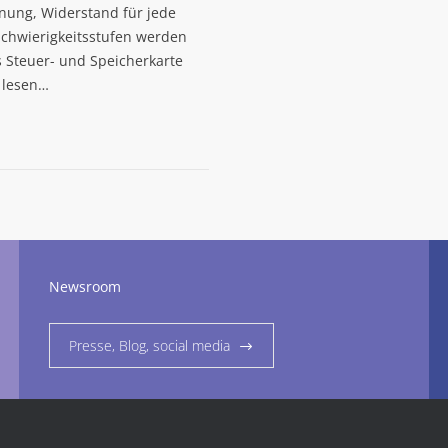
enung, Widerstand für jede
Schwierigkeitsstufen werden
s Steuer- und Speicherkarte
r lesen…
Newsroom
Presse, Blog, social media