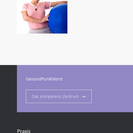
GesundPunktVorst
Das Kompetenz-Zentrum
Praxis