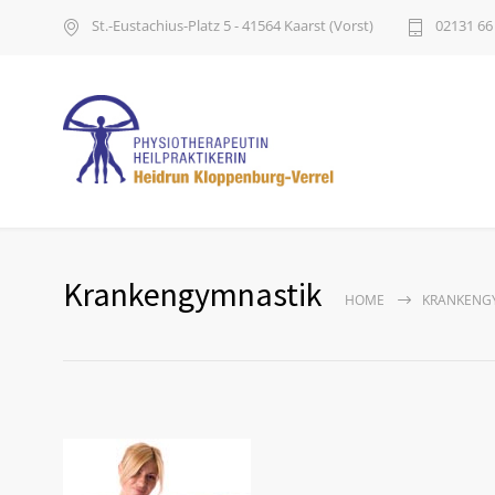
St.-Eustachius-Platz 5 - 41564 Kaarst (Vorst)
02131 66
Krankengymnastik
HOME
KRANKENG