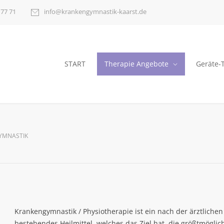
 77 71
info@krankengymnastik-kaarst.de
START
Therapie Angebote
Geräte-
YMNASTIK
Krankengymnastik / Physiotherapie ist ein nach der ärztliche
bestehendes Heilmittel, welches das Ziel hat, die größtmögli