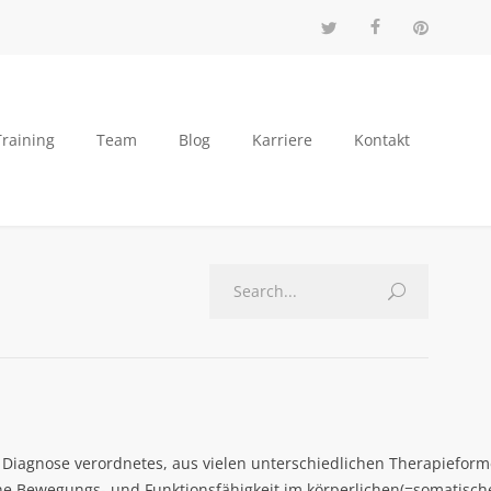
Training
Team
Blog
Karriere
Kontakt
n Diagnose verordnetes, aus vielen unterschiedlichen Therapiefor
che Bewegungs- und Funktionsfähigkeit im körperlichen(=somatisch