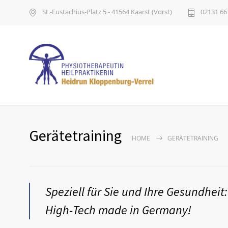
St.-Eustachius-Platz 5 - 41564 Kaarst (Vorst)
02131 66
Gerätetraining
HOME
GERÄTETRAINING
Speziell für Sie und Ihre Gesundheit:
High-Tech made in Germany!