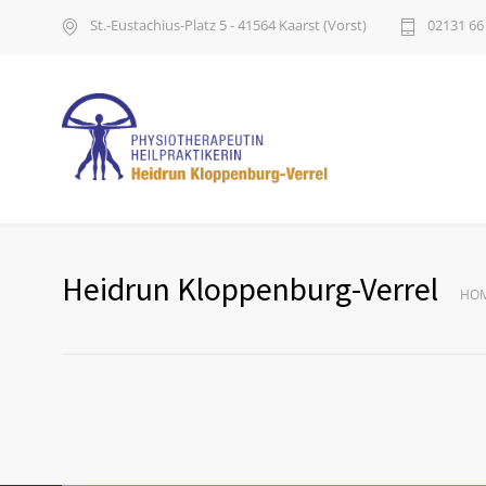
St.-Eustachius-Platz 5 - 41564 Kaarst (Vorst)
02131 66
Heidrun Kloppenburg-Verrel
HO