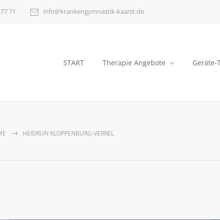
 77 71
info@krankengymnastik-kaarst.de
START
Therapie Angebote
Geräte-
ME
HEIDRUN KLOPPENBURG-VERREL