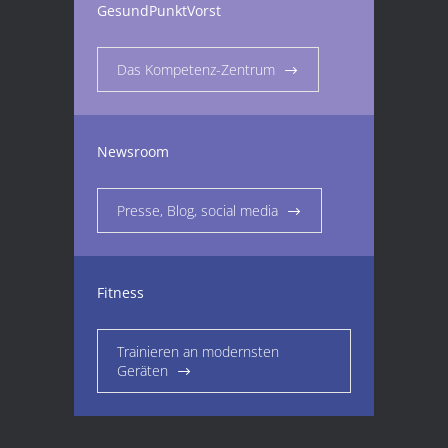
GesundPunktVorst
Das Kompetenz-Zentrum
Newsroom
Presse, Blog, social media
Fitness
Trainieren an modernsten
Geräten