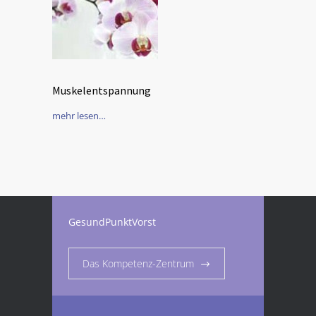
Muskelentspannung
mehr lesen…
GesundPunktVorst
Das Kompetenz-Zentrum