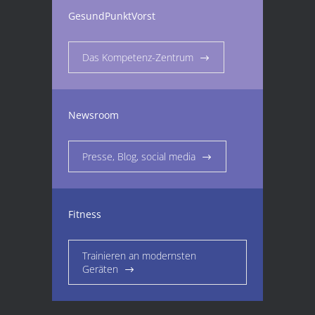
GesundPunktVorst
Das Kompetenz-Zentrum
Newsroom
Presse, Blog, social media
Fitness
Trainieren an modernsten
Geräten