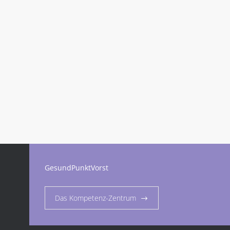
GesundPunktVorst
Das Kompetenz-Zentrum