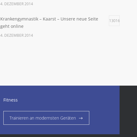
4. DEZEMBER 2014
Krankengymnastik – Kaarst – Unsere neue Seite
13016
geht online
4. DEZEMBER 2014
Fitness
Trainieren an modernsten Geräten