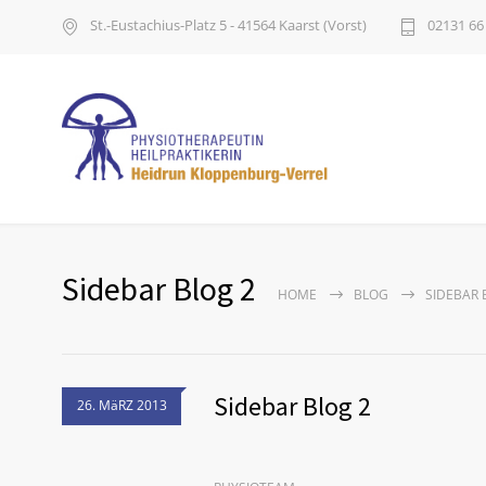
St.-Eustachius-Platz 5 - 41564 Kaarst (Vorst)
02131 66
Sidebar Blog 2
HOME
BLOG
SIDEBAR 
Sidebar Blog 2
26. MäRZ 2013