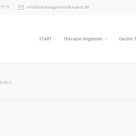
 77 71
info@krankengymnastik-kaarst.de
START
Therapie Angebote
Geräte-
BLOG 2